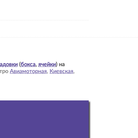
адовки
(
бокса
,
ячейки
) на
етро
Авиамоторная
,
Киевская
,