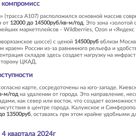
й компромисс
я от
12000 до 14500руб/кв-м/год
. Это зона «золотой
йших маркетплейсов - Wildberries, Ozon и «Яндекс
оворязанское шоссе) с ценой
14500руб
вблизи Москв
м краем» России из-за равнинного рельефа и удобс
нтрация складов здесь создает нагрузку на инфрастр
 сторону ЦКАД.
оступности
в-м/год
на удалении от города. Это направление, нес
адами, как север или восток, что создает возможност
рисутствия в центре города. Калужское и Симфероп
до 13500руб
, оставаясь при этом крайне удобными дл
и 4 квартала 2024г