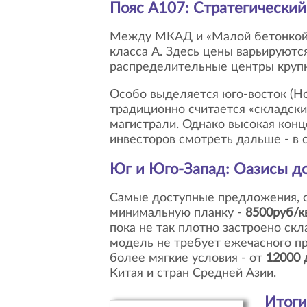
Пояс А107: Стратегически
Между МКАД и «Малой бетонкой» (трасса А107) расположился основной массив современных складских комплексов
класса А. Здесь цены варьируютс
распределительные центры крупне
Особо выделяется юго-восток (Н
традиционно считается «складски
магистрали. Однако высокая конце
инвесторов смотреть дальше - в
Юг и Юго-Запад: Оазисы д
Самые доступные предложения, согласно карте, сосредоточены на юго-западе. Киевское шоссе демонстрирует
минимальную планку -
8500руб/к
пока не так плотно застроено скл
модель не требует ежечасного п
более мягкие условия - от
12000 
Китая и стран Средней Азии.
Итог