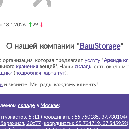
 18.1.2026.
↑
29
↓
О нашей компании "
ВашStorage
"
то организация, которая предлагает
услугу
"
Аренда
кл
льного
хранения
вещей
". Наши
склады
есть около м
ьщики
(
подробная карта тут
)
.
в
и звоните. Мы рады каждому клиенту!
ваемом
складе
в
Москве
:
нтузиастов, 5к11
(
координаты: 55.750185, 37.730104
)
абережная, 20с77
(
координаты: 55.734719, 37.545959
)