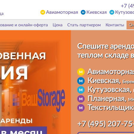
+7 (4
Авиамоторная
Киевская
Кутузов
да
ование и онлайн-оферта
Цена
Стать партнером
Контакты
Он
Спешите арендо
теплом складе
в
Авиамоторна
Киевская,
Береж
Кутузовская,
Планерная,
МК
Текстильщик
+7 (495) 207-75