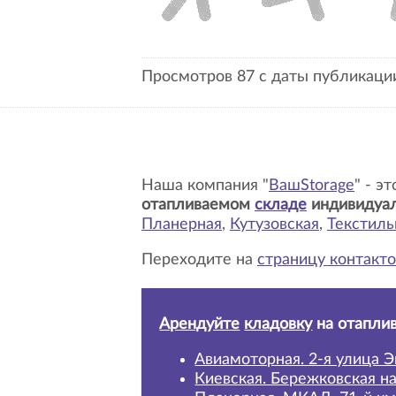
Просмотров 87 с даты публикации
Наша компания "
ВашStorage
" - э
отапливаемом
складе
индивидуа
Планерная
,
Кутузовская
,
Текстил
Переходите на
страницу контакто
Арендуйте
кладовку
на отапли
Авиамоторная. 2-я улица Э
Киевская. Бережковская н