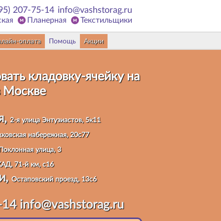
95) 207-75-14
info@vashstorag.ru
ская
Планерная
Текстильщики
лайн-оплата
Помощь
Акции
вать кладовку
-ячейку на
 Москве
я,
2-я улица Энтузиастов, 5к11
ковская набережная, 20с77
Поклонная улица, 3
АД, 71-й км, с16
и,
Остаповский проезд, 13с6
-14
info@vashstorag.ru