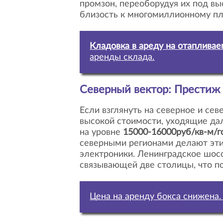
промзон, переоборудуя их под вы
близость к многомиллионному пл
Кладовка в ареду на отаплива
аренды склада.
Северный вектор: Престиж
Если взглянуть на северное и северо-западное направления (Ленинградское и Дмитровское шоссе), мы увидим «языки»
высокой стоимости, уходящие да
на уровне
15000-16000руб/кв-м/г
северными регионами делают эти
электроники. Ленинградское шосс
связывающей две столицы, что п
Цена на аренду бокса снижена