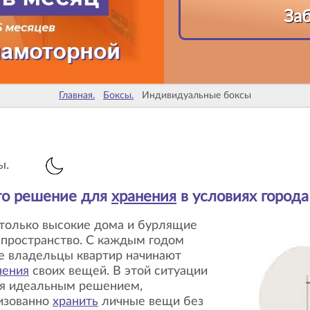
За
Главная.
Боксы.
Индивидуальные боксы
ы.
то решение для
хранения
в условиях города
а пространство. С каждым годом
ие владельцы квартир начинают
нения
своих вещей. В этой ситуации
я идеальным решением,
изованно
хранить
личные вещи без