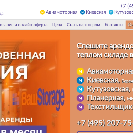
+7 (4
Авиамоторная
Киевская
Кутузов
да
ование и онлайн-оферта
Цена
Стать партнером
Контакты
Он
Спешите арендо
теплом складе
в
Авиамоторна
Киевская,
Береж
Кутузовская,
Планерная,
МК
Текстильщик
+7 (495) 207-75