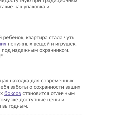
 недоступную при традиционных
 такие как упаковка и
ния
ненужных вещей и игрушек.
сь под надежным охранником.
!"
щая находка для современных
себя заботы о сохранности ваших
ых
боксов
становится отличным
тому же доступные цены и
и выгодным.