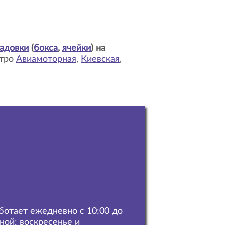
адовки
(
бокса
,
ячейки
) на
етро
Авиамоторная
,
Киевская
,
аботает ежедневно с 10:00 до
дной: воскресенье и