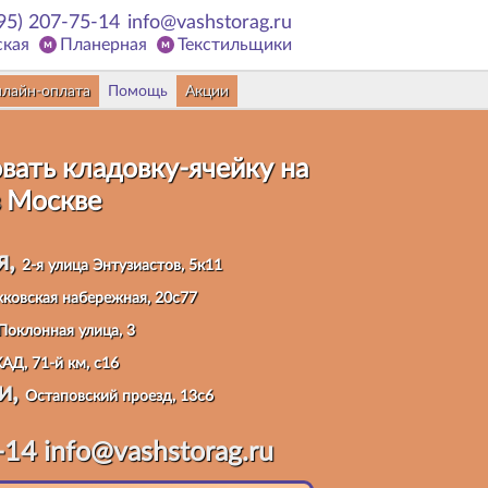
95) 207-75-14
info@vashstorag.ru
ская
Планерная
Текстильщики
лайн-оплата
Помощь
Акции
вать кладовку
-ячейку на
 Москве
я,
2-я улица Энтузиастов, 5к11
ковская набережная, 20с77
Поклонная улица, 3
АД, 71-й км, с16
и,
Остаповский проезд, 13с6
-14
info@vashstorag.ru