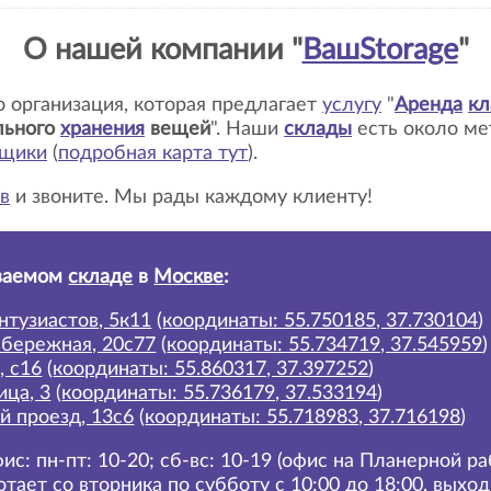
О нашей компании "
ВашStorage
"
то организация, которая предлагает
услугу
"
Аренда
кл
льного
хранения
вещей
". Наши
склады
есть около м
ьщики
(
подробная карта тут
)
.
в
и звоните. Мы рады каждому клиенту!
ваемом
складе
в
Москве
:
нтузиастов, 5к11
(
координаты: 55.750185, 37.730104
)
абережная, 20с77
(
координаты: 55.734719, 37.545959
)
, с16
(
координаты: 55.860317, 37.397252
)
ица, 3
(
координаты: 55.736179, 37.533194
)
й проезд, 13с6
(
координаты: 55.718983, 37.716198
)
ис: пн-пт: 10-20; сб-вс: 10-19 (офис на Планерной р
отает со вторника по субботу с 10:00 до 18:00, выхо