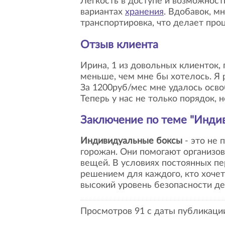
Легкость в доступе и возможнос
вариантах
хранения
. Вдобавок, 
транспортировка, что делает про
Отзыв клиента
Ирина, 1 из довольных клиенток, поделилась своим опытом: "Когда у меня родился 2-й ребенок, квартира стала чуть
меньше, чем мне бы хотелось. Я
За 1200руб/мес мне удалось осво
Теперь у нас не только порядок, 
Заключение по теме "
Индив
Индивидуальные боксы
- это не 
горожан. Они помогают организов
вещей. В условиях постоянных п
решением для каждого, кто хоче
высокий уровень безопасности д
Просмотров 91 с даты публикации