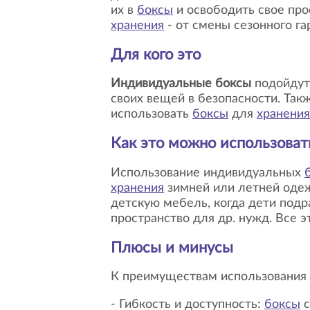
их в
боксы
и освободить свое про
хранения
- от смены сезонного г
Для кого это
Индивидуальные боксы
подойдут 
своих вещей в безопасности. Та
использовать
боксы
для
хранения
Как это можно использоват
Использование индивидуальных
хранения
зимней или летней одеж
детскую мебель, когда дети под
пространство для др. нужд. Все э
Плюсы и минусы
К преимуществам использовани
- Гибкость и доступность:
боксы
с