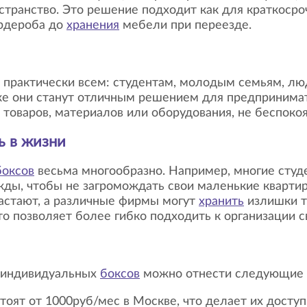
странство. Это решение подходит как для краткосроч
ардероба до
хранения
мебели при переезде.
практически всем: студентам, молодым семьям, лю
кже они станут отличным решением для предпринима
товаров, материалов или оборудования, не беспокоя
ь в жизни
боксов
весьма многообразно. Например, многие студ
ды, чтобы не загромождать свои маленькие кварти
растают, а различные фирмы могут
хранить
излишки т
то позволяет более гибко подходить к организации с
я индивидуальных
боксов
можно отнести следующие 
тоят от 1000руб/мес в Москве, что делает их дост