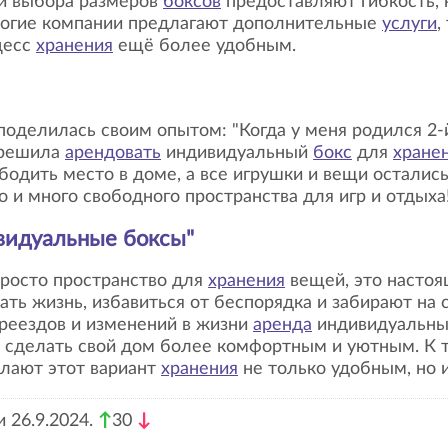
ти выбора размеров
боксов
предоставляют гибкость,
многие компании предлагают дополнительные
услуги
,
цесс
хранения
ещё более удобным.
 решила
арендовать
индивидуальный
бокс
для
хране
бодить место в доме, а все игрушки и вещи остали
но и много свободного пространства для игр и отдыха
идуальные боксы
"
просто пространство для
хранения
вещей, это настоя
ать жизнь, избавиться от беспорядка и забирают на 
ереездов и изменений в жизни
аренда
индивидуальн
т сделать свой дом более комфортным и уютным. К 
елают этот вариант
хранения
не только удобным, но 
 26.9.2024.
↑
30
↓