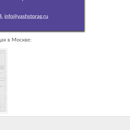
4
,
info@vashstorag.ru
ах в Москве: