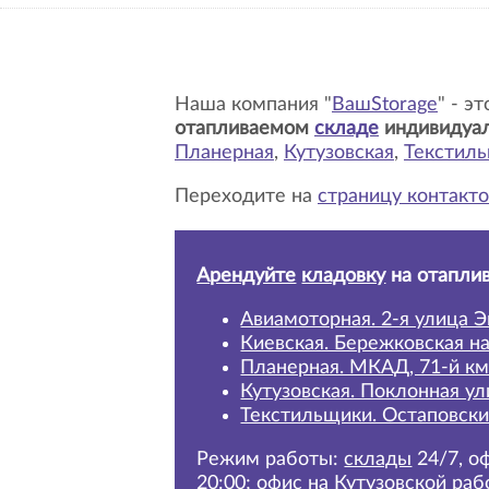
Наша компания "
ВашStorage
" - э
отапливаемом
складе
индивидуа
Планерная
,
Кутузовская
,
Текстил
Переходите на
страницу контакто
Арендуйте
кладовку
на отапли
Авиамоторная. 2-я улица Э
Киевская. Бережковская н
Планерная. МКАД, 71-й км
Кутузовская. Поклонная ул
Текстильщики. Остаповски
Режим работы:
склады
24/7,
оф
20:00; офис на Кутузовской раб