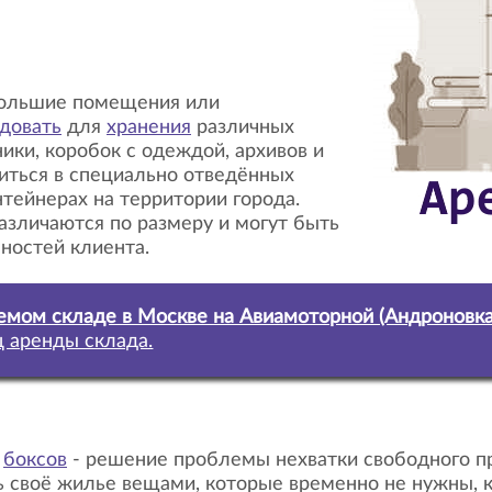
большие помещения или
довать
для
хранения
различных
ики, коробок с одеждой, архивов и
диться в специально отведённых
тейнерах на территории города.
азличаются по размеру и могут быть
ностей клиента.
аемом складе в Москве на Авиамоторной (Андроновка)
ц аренды склада.
х
боксов
- решение проблемы нехватки свободного пр
ть своё жилье вещами, которые временно не нужны, 