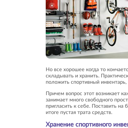
Но все хорошее когда то кончается. Начинается зима и весь инвентарь приобретенный летом на отдыхе нужно, куда-то
складывать и хранить. Практичес
положить спортивный инвентарь,
Причем вопрос этот возникает каждый год, когда очередной сезон подходит к концу. Поставить в коридоре? Нет,
занимает много свободного прост
пригласить к себе. Поставить на 
итоге пустая трата средств.
Хранение спортивного инве