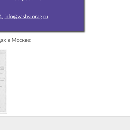
4
,
info@vashstorag.ru
ах в Москве: