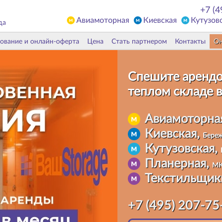
+7 (4
Авиамоторная
Киевская
Кутузов
да
ование и онлайн-оферта
Цена
Стать партнером
Контакты
Он
Спешите арендо
теплом складе
в
Авиамоторна
Киевская,
Береж
Кутузовская,
Планерная,
МК
Текстильщик
+7 (495) 207-75