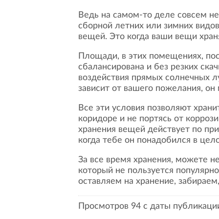
Ведь на самом-то деле совсем не хочется делать из своей квартиры склад спортивного инвентаря олимпийской
сборной летних или зимних видов
вещей. Это когда ваши вещи хран
Площади, в этих помещениях, постоянно находятся в сухих и отапливаемых условиях всю зиму, так что температура
сбалансирована и без резких скач
воздействия прямых солнечных лу
зависит от вашего пожелания, он
Все эти условия позволяют храниться вашим спортивным принадлежностям до следующего сезона, не мешая в
коридоре и не портясь от корроз
хранения вещей действует по при
когда тебе он понадобился в цело
За все время хранения, можете не беспокоится за свой спортивный инвентарь. А как же хранить летом инвентарь,
который не пользуется популярно
оставляем на хранение, забираем
Просмотров 94 с даты публикации