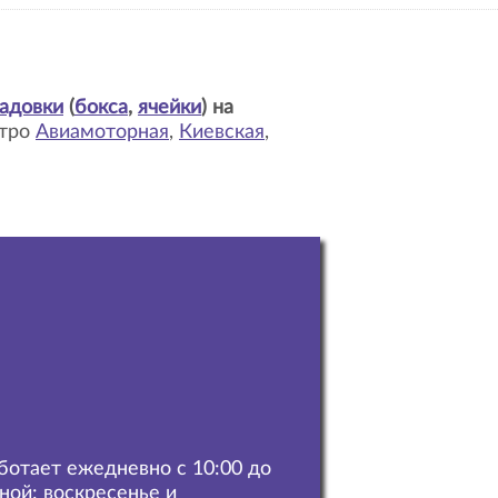
адовки
(
бокса
,
ячейки
) на
етро
Авиамоторная
,
Киевская
,
аботает ежедневно с 10:00 до
дной: воскресенье и