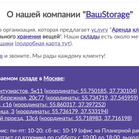
О нашей компании "
ВашStorage
"
то организация, которая предлагает
услугу
"
Аренда
кл
льного
хранения
вещей
". Наши
склады
есть около м
ьщики
(
подробная карта тут
)
.
в
и звоните. Мы рады каждому клиенту!
ваемом
складе
в
Москве
:
нтузиастов, 5к11
(
координаты: 55.750185, 37.730104
)
абережная, 20с77
(
координаты: 55.734719, 37.545959
)
, с16
(
координаты: 55.860317, 37.397252
)
ица, 3
(
координаты: 55.736179, 37.533194
)
й проезд, 13с6
(
координаты: 55.718983, 37.716198
)
ис: пн-пт: 10-20; сб-вс: 10-19 (офис на Планерной р
отает со вторника по субботу с 10:00 до 18:00, выхо