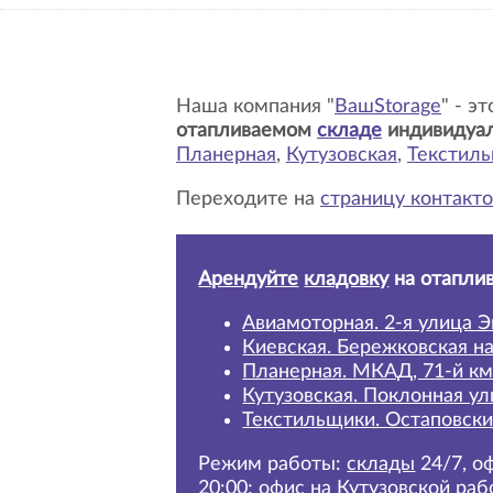
Наша компания "
ВашStorage
" - э
отапливаемом
складе
индивидуа
Планерная
,
Кутузовская
,
Текстил
Переходите на
страницу контакто
Арендуйте
кладовку
на отапли
Авиамоторная. 2-я улица Э
Киевская. Бережковская н
Планерная. МКАД, 71-й км
Кутузовская. Поклонная ул
Текстильщики. Остаповски
Режим работы:
склады
24/7,
оф
20:00; офис на Кутузовской раб