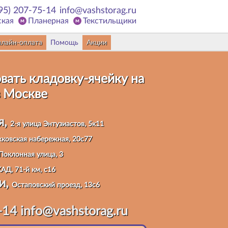
95) 207-75-14
info@vashstorag.ru
ская
Планерная
Текстильщики
лайн-оплата
Помощь
Акции
вать кладовку
-ячейку на
 Москве
я,
2-я улица Энтузиастов, 5к11
ковская набережная, 20с77
Поклонная улица, 3
АД, 71-й км, с16
и,
Остаповский проезд, 13с6
-14
info@vashstorag.ru