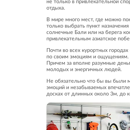
не только в привлекательной сп
отдыха.
В мире много мест, где можно покататься на гребне волны или под ней, вам лишь остается
только выбрать пункт назначения
солнечные Бали или на берега ко
привлекательным азиатское побе
Почти во всех курортных городах существуют специальные школы по обучению этим видам спорта абсолютно разным,
по своим эмоциям и ощущениям. 
Причем за вполне разумные деньги
молодых и энергичных людей.
Не обязательно что бы вы были молоды телом, важно что бы вы были молоды душой и вам это доставляло море
эмоций и незабываемых впечатлен
досках от длинных около 3м, до 