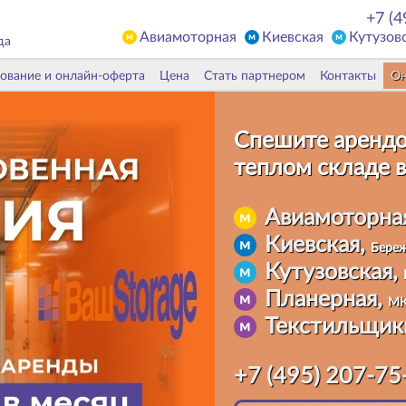
+7 (4
Авиамоторная
Киевская
Кутузов
да
ование и онлайн-оферта
Цена
Стать партнером
Контакты
Он
Спешите арендо
теплом складе
в
Авиамоторна
Киевская,
Береж
Кутузовская,
Планерная,
МК
Текстильщик
+7 (495) 207-75