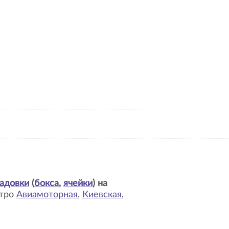
адовки
(
бокса
,
ячейки
) на
етро
Авиамоторная
,
Киевская
,