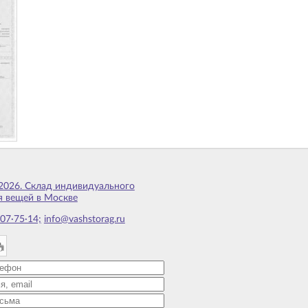
2026. Склад индивидуального
я вещей в Москве
07·75·14;
info@vashstorag.ru