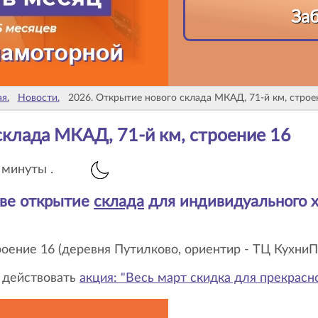
За
я.
Новости.
2026. Открытие нового склада МКАД, 71-й км, строе
 склада МКАД, 71-й км, строение 16
 минуты .
скве открытие
склада
для индивидуального 
роение 16 (деревня Путилково, ориентир - ТЦ КухниП
т действовать
акция: "Весь март скидка для прекрасно