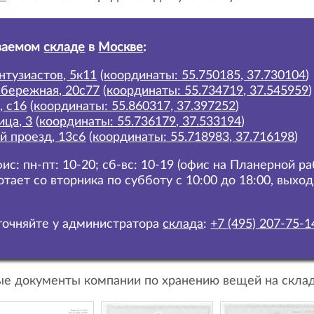
ваемом
складе
в
Москве
:
нтузиастов, 5к11
(
координаты: 55.750185, 37.730104
)
абережная, 20с77
(
координаты: 55.734719, 37.545959
)
, с16
(
координаты: 55.860317, 37.397252
)
ица, 3
(
координаты: 55.736179, 37.533194
)
й проезд, 13с6
(
координаты: 55.718983, 37.716198
)
ис: пн-пт: 10-20; сб-вс: 10-19 (офис на Планерной р
отает со вторника по субботу с 10:00 до 18:00, выхо
очняйте у администратора
склада
:
+7 (495) 207-75-1
е документы компании по хранению вещей на склад