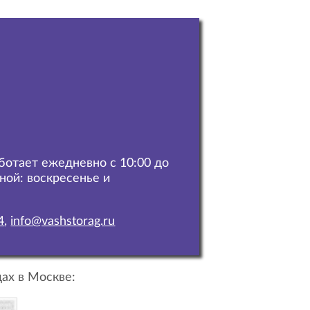
аботает ежедневно с 10:00 до
дной: воскресенье и
4
,
info@vashstorag.ru
ах в Москве: