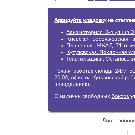
Арендуйте
кладовку
на отапли
Авиамоторная. 2-я улица Э
Киевская. Бережковская н
Планерная. МКАД, 71-й км
Кутузовская. Поклонная ул
Текстильщики. Остаповски
Режим работы:
склады
24/7,
оф
20:00; офис на Кутузовской раб
понедельник).
О наличии свободных
боксов
ут
Лицензионны