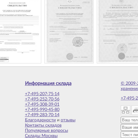
Информация склада
© 2009-
хранени
+7·495·207·75·14
+7·495·2
+7·495·252·70·56
+7·495·308·39·01
+7·495·990·45·80
+7·499·283·70·14
Благодарности
и
отзывы
Контакты складов
Популярные вопросы
Склады Москвы