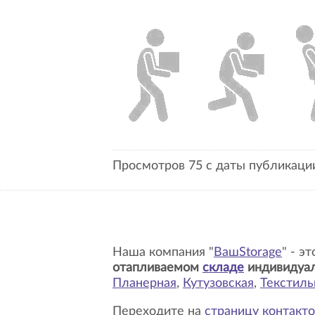
Просмотров 75 с даты публикации
Наша компания "
ВашStorage
" - э
отапливаемом
складе
индивидуа
Планерная
,
Кутузовская
,
Текстил
Переходите на
страницу контакто