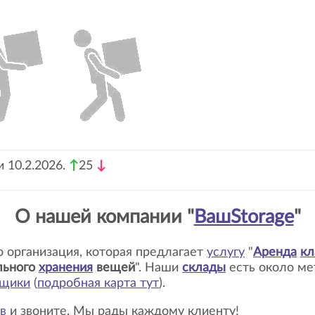
 10.2.2026.
↑
25
↓
О нашей компании "
ВашStorage
"
то организация, которая предлагает
услугу
"
Аренда
кл
льного
хранения
вещей
". Наши
склады
есть около м
ьщики
(
подробная карта тут
)
.
в
и звоните. Мы рады каждому клиенту!