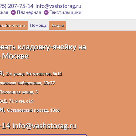
95) 207-75-14
info@vashstorag.ru
ская
Планерная
Текстильщики
лайн-оплата
Помощь
Акции
вать кладовку
-ячейку на
 Москве
я,
2-я улица Энтузиастов, 5к11
ковская набережная, 20с77
Поклонная улица, 3
АД, 71-й км, с16
и,
Остаповский проезд, 13с6
-14
info@vashstorag.ru