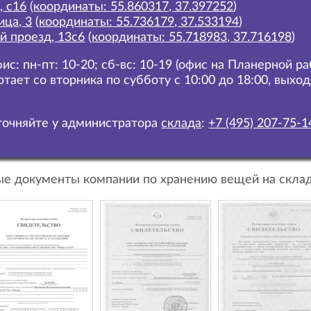
, с16
(
координаты: 55.860317, 37.397252
)
ица, 3
(
координаты: 55.736179, 37.533194
)
й проезд, 13с6
(
координаты: 55.718983, 37.716198
)
ис: пн-пт: 10-20; сб-вс: 10-19 (офис на Планерной р
отает со вторника по субботу с 10:00 до 18:00, выхо
очняйте у администратора
склада
:
+7 (495) 207-75-1
е документы компании по хранению вещей на склад