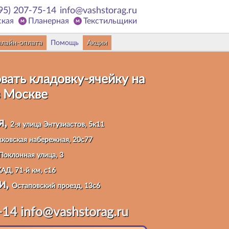
95) 207-75-14
info@vashstorag.ru
ская
Планерная
Текстильщики
лайн-оплата
Помощь
Акции
вать кладовку
-ячейку на
 Москве
я,
2-я улица Энтузиастов, 5к11
ковская набережная, 20с77
Поклонная улица, 3
АД, 71-й км, с16
и,
Остаповский проезд, 13с6
-14
info@vashstorag.ru