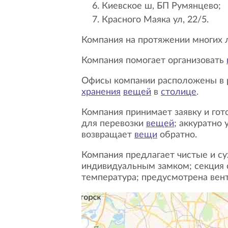
Киевское ш, БП Румянцево;
Красного Маяка ул, 22/5.
Компания на протяжении многих
Компания помогает организовать
Офисы компании расположены в
хранения
вещей
в
столице
.
Компания принимает заявку и готовит необходимые документы; по запросу клиента направляется на своем транспорте
для перевозки
вещей
; аккуратно 
возвращает
вещи
обратно.
Компания предлагает чистые и с
индивидуальным замком; секция
температура; предусмотрена вент