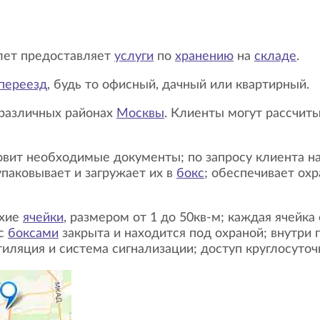
 лет предоставляет
услуги
по
хранению
на
складе
.
переезд
, будь то офисный, дачный или квартирный.
 различных районах
Москвы
. Клиенты могут рассчит
упаковывает и загружает их в
бокс
; обеспечивает охр
ухие
ячейки
, размером от 1 до 50кв-м; каждая ячей
 с
боксами
закрыта и находится под охраной; внутри
иляция и система сигнализации; доступ круглосуточ