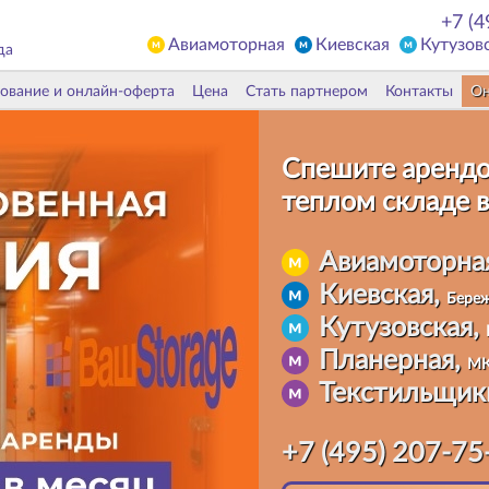
+7 (4
Авиамоторная
Киевская
Кутузов
да
ование и онлайн-оферта
Цена
Стать партнером
Контакты
Он
Спешите арендо
теплом складе
в
Авиамоторна
Киевская,
Береж
Кутузовская,
Планерная,
МК
Текстильщик
+7 (495) 207-75