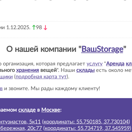
и 1.12.2025.
↑
98
↓
О нашей компании "
ВашStorage
"
то организация, которая предлагает
услугу
"
Аренда
кл
льного
хранения
вещей
". Наши
склады
есть около м
ьщики
(
подробная карта тут
)
.
в
и звоните. Мы рады каждому клиенту!
ваемом
складе
в
Москве
:
нтузиастов, 5к11
(
координаты: 55.750185, 37.730104
)
абережная, 20с77
(
координаты: 55.734719, 37.545959
)