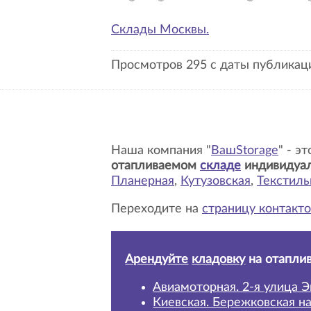
Склады Москвы.
Просмотров 295 с даты публикаци
Наша компания "
ВашStorage
" - э
отапливаемом
складе
индивидуа
Планерная
,
Кутузовская
,
Текстил
Переходите на
страницу контакто
Арендуйте
кладовку
на отапли
Авиамоторная. 2-я улица Э
Киевская. Бережковская н