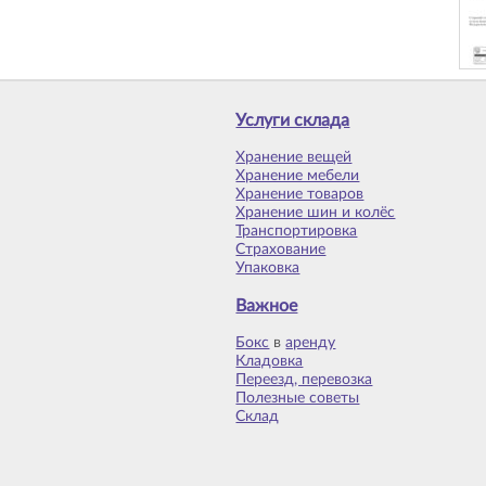
Услуги склада
Хранение вещей
Хранение мебели
Хранение товаров
Хранение шин и колёс
Транспортировка
Страхование
Упаковка
Важное
Бокс
в
аренду
Кладовка
Переезд, перевозка
Полезные советы
Склад