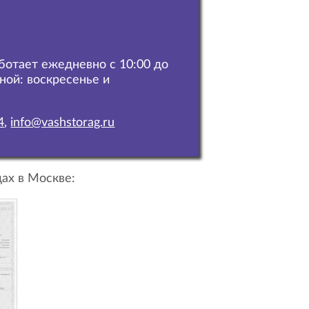
аботает ежедневно с 10:00 до
дной: воскресенье и
4
,
info@vashstorag.ru
ах в Москве: