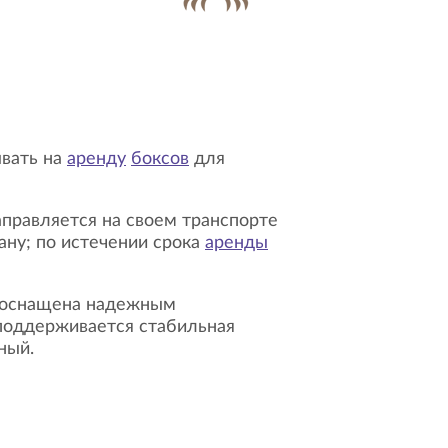
ывать на
аренду
боксов
для
ану; по истечении срока
аренды
ка оснащена надежным
 поддерживается стабильная
ный.