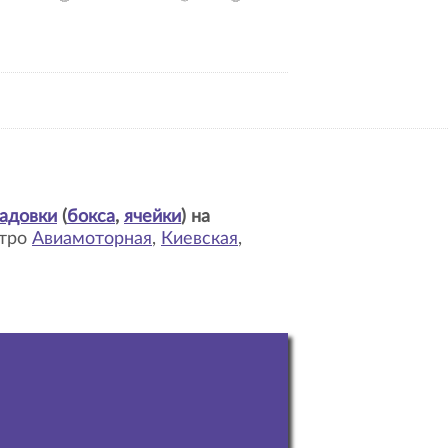
адовки
(
бокса
,
ячейки
) на
етро
Авиамоторная
,
Киевская
,