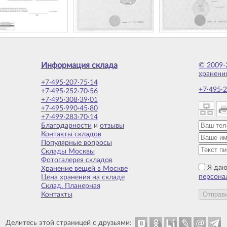
Информация склада
© 2009-
хранени
+7·495·207·75·14
+7·495·2
+7·495·252·70·56
+7·495·308·39·01
+7·495·990·45·80
+7·499·283·70·14
Благодарности
и
отзывы
Контакты складов
Популярные вопросы
Склады Москвы
Фотогалерея складов
Я даю
Хранение вещей в Москве
персона
Цена хранения на складе
Склад. Планерная
Контакты
Делитесь этой страницей с друзьями: