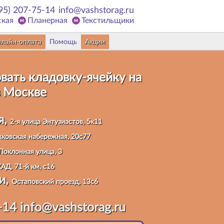
95) 207-75-14
info@vashstorag.ru
ская
Планерная
Текстильщики
лайн-оплата
Помощь
Акции
вать кладовку
-ячейку на
 Москве
я,
2-я улица Энтузиастов, 5к11
ковская набережная, 20с77
Поклонная улица, 3
АД, 71-й км, с16
и,
Остаповский проезд, 13с6
-14
info@vashstorag.ru