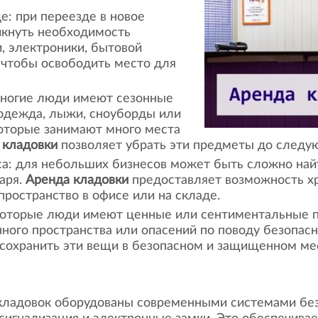
е: при переезде в новое
икнуть необходимость
, электроники, бытовой
 чтобы освободить место для
многие люди имеют сезонные
 одежда, лыжи, сноуборды или
оторые занимают много места
 кладовки
позволяет убрать эти предметы до следу
са: для небольших бизнесов может быть сложно на
аря.
Аренда кладовки
предоставляет возможность хр
ространство в офисе или на складе.
которые люди имеют ценные или сентиментальные п
нного пространства или опасений по поводу безопас
сохранить эти вещи в безопасном и защищенном ме
кладовок оборудованы современными системами без