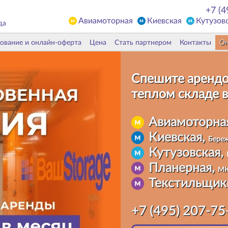
+7 (4
Авиамоторная
Киевская
Кутузов
да
ование и онлайн-оферта
Цена
Стать партнером
Контакты
Он
Спешите арендо
теплом складе
в
Авиамоторна
Киевская,
Береж
Кутузовская,
Планерная,
МК
Текстильщик
+7 (495) 207-75