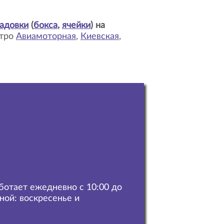
адовки
(
бокса
,
ячейки
) на
етро
Авиамоторная
,
Киевская
,
аботает ежедневно с 10:00 до
дной: воскресенье и