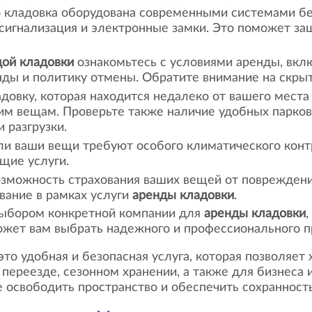
то кладовка оборудована современными системами бе
сигнализация и электронные замки. Это поможет за
дой кладовки
ознакомьтесь с условиями аренды, вклю
ды и политику отмены. Обратите внимание на скры
довку, которая находится недалеко от вашего места
им вещам. Проверьте также наличие удобных парко
и разгрузки.
ли ваши вещи требуют особого климатического контр
щие услуги.
озможность страхования ваших вещей от повреждени
вание в рамках услуги
аренды кладовки
.
выбором конкретной компании для
аренды кладовки
,
ожет вам выбрать надежного и профессионального пр
это удобная и безопасная услуга, которая позволяет
 переезде, сезонном хранении, а также для бизнеса
 освободить пространство и обеспечить сохранност