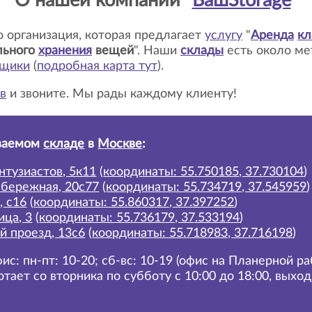
О нашей компании "
ВашStorage
"
то организация, которая предлагает
услугу
"
Аренда
кл
льного
хранения
вещей
". Наши
склады
есть около м
ьщики
(
подробная карта тут
)
.
в
и звоните. Мы рады каждому клиенту!
ваемом
складе
в
Москве
:
нтузиастов, 5к11
(
координаты: 55.750185, 37.730104
)
абережная, 20с77
(
координаты: 55.734719, 37.545959
)
, с16
(
координаты: 55.860317, 37.397252
)
ица, 3
(
координаты: 55.736179, 37.533194
)
й проезд, 13с6
(
координаты: 55.718983, 37.716198
)
ис: пн-пт: 10-20; сб-вс: 10-19 (офис на Планерной р
отает со вторника по субботу с 10:00 до 18:00, выхо