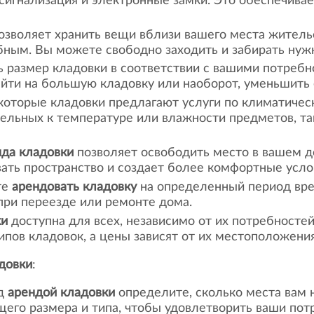
сигнализация и электронные замки. Это обеспечива
озволяет хранить вещи вблизи вашего места жительс
бным. Вы можете свободно заходить и забирать ну
ь размер кладовки в соответствии с вашими потреб
ейти на большую кладовку или наоборот, уменьшить 
которые кладовки предлагают услуги по климатичес
тельных к температуре или влажности предметов, та
нда кладовки
позволяет освободить место в вашем д
ать пространство и создает более комфортные усло
те
арендовать кладовку
на определенный период вре
ри переезде или ремонте дома.
ки
доступна для всех, независимо от их потребносте
пов кладовок, а цены зависят от их местоположения
довки
:
ед
арендой кладовки
определите, сколько места вам 
его размера и типа, чтобы удовлетворить ваши пот