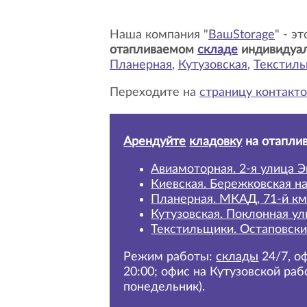
Наша компания "
ВашStorage
" - э
отапливаемом
складе
индивидуа
Планерная
,
Кутузовская
,
Текстил
Переходите на
страницу контакто
Арендуйте
кладовку
на отапли
Авиамоторная. 2-я улица Э
Киевская. Бережковская н
Планерная. МКАД, 71-й км
Кутузовская. Поклонная ул
Текстильщики. Остаповски
Режим работы:
склады
24/7,
оф
20:00; офис на Кутузовской раб
понедельник).