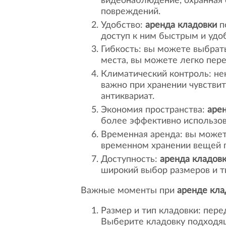
видеонаблюдение, охранная 
повреждений.
Удобство:
аренда кладовки
п
доступ к ним быстрым и удо
Гибкость: вы можете выбрат
места, вы можете легко пер
Климатический контроль: не
важно при хранении чувстви
антиквариат.
Экономия пространства:
аре
более эффективно использов
Временная аренда: вы може
временном хранении вещей п
Доступность:
аренда кладов
широкий выбор размеров и ти
Важные моменты при
аренде кла
Размер и тип кладовки: пер
Выберите кладовку подходящ