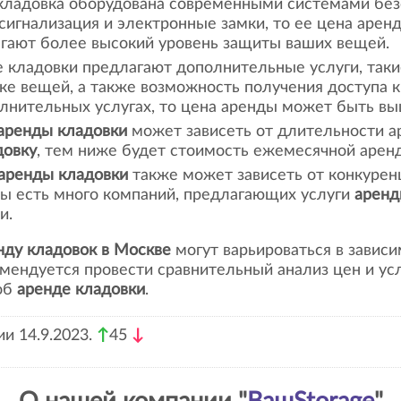
 кладовка оборудована современными системами без
сигнализация и электронные замки, то ее цена аре
гают более высокий уровень защиты ваших вещей.
е кладовки предлагают дополнительные услуги, таки
зке вещей, а также возможность получения доступа к
олнительных услугах, то цена аренды может быть вы
аренды кладовки
может зависеть от длительности 
довку
, тем ниже будет стоимость ежемесячной арен
аренды кладовки
также может зависеть от конкуренц
ы есть много компаний, предлагающих услуги
аренд
и.
нду кладовок в Москве
могут варьироваться в зависи
омендуется провести сравнительный анализ цен и ус
об
аренде кладовки
.
и 14.9.2023.
↑
45
↓